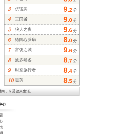
分
9
优诺牌
.2
分
9
三国斩
.0
分
9
狼人之夜
.6
分
8
德国心脏病
.0
分
9
富饶之城
.6
分
8
波多黎各
.7
分
8
时空旅行者
.4
分
8
毒药
.5
分
时间，享受健康生活。
题
心
馈
明