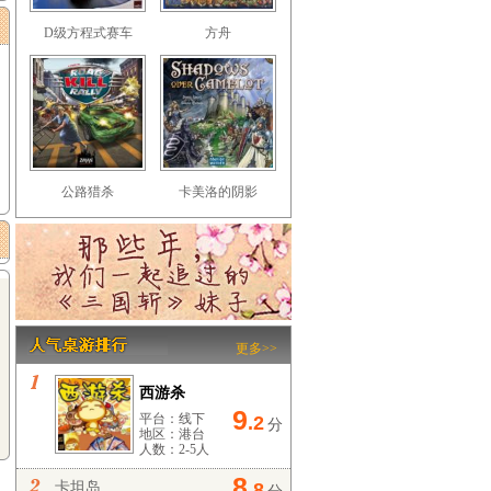
D级方程式赛车
方舟
公路猎杀
卡美洛的阴影
更多>>
西游杀
9
平台：线下
.2
分
地区：港台
人数：2-5人
8
卡坦岛
.8