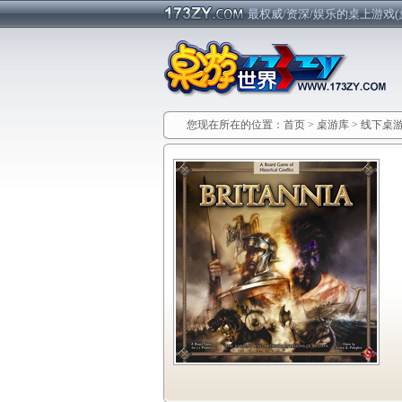
最权威/资深/娱乐的桌上游戏(
您现在所在的位置：
首页
>
桌游库
>
线下桌