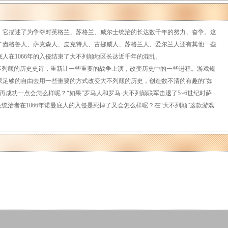
它描述了为争夺对英格兰、苏格兰、威尔士统治的长达数千年的努力、奋争。这
经了盎格鲁人、萨克森人、皮克特人、古挪威人、苏格兰人、爱尔兰人还有其他一些
人在1066年的入侵结束了大不列颠地区长达近千年的混乱。
不列颠的历史史诗，重新让一些重要的战争上演，改变历史中的一些进程。游戏规
家足够的自由去用一些重要的方式改变大不列颠的历史，创造数不清的有趣的“如
乱再成功一点会怎么样呢？“如果”罗马人和罗马-大不列颠联军击退了5~6世纪时萨
统治者在1066年诺曼底人的入侵是死掉了又会怎么样呢？在“大不列颠”这款游戏