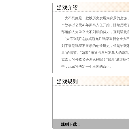
游戏介绍
大不列颠是一款以历史发展为背景的桌游，
个故事以公元43年罗马入侵开始，延续历
部落的人为争夺大不列颠的努力，直到诺曼底
“大不列颠”这款桌游允许玩家重新创造大
则不鼓励玩家不显示的创造历史，但是给玩
果”的情节。“如果” 布迪卡反对罗马人的叛
克森人的侵略又会怎么样呢？“如果”威廉这位
中，玩家将决定一个王国的命运。
游戏规则
规则下载：