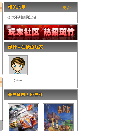
更多>>
◎
大不列颠的江湖
yhwz