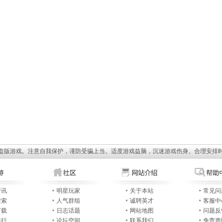
盗版游戏。注意自我保护，谨防受骗上当。适度游戏益脑，沉迷游戏伤身。合理安排
资讯
明星玩家
关于本站
常见问
搜索
人气群组
诚聘英才
客服中
下载
日志话题
网站地图
问题反
排行
论坛空间
联系我们
免责声