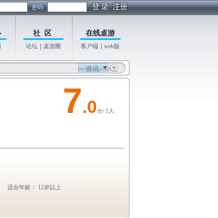
密码
心
社 区
在线桌游
图
论坛
|
桌游圈
客户端
|
web版
资讯
7
.0
分/ 1人
适合年龄： 12岁以上