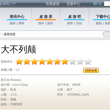
桌游吧)门户
在线桌游
充值中心
通行证
资讯中心
桌 游 库
桌 游 吧
下载中
新闻
|
测评
国外
|
国内
推荐
|
活动
规则
|
美
游
>
桌游信息
大不列颠
我来评分：
收藏人数：
1人
我要收藏
英文名:Britannia
设计师：Lewis Pulsip...
发行年份：1986年
地区： 欧美
分类： 线下
人数： 3-5人
时长： 120分钟以上以内
特征： 策略
机制： 手牌管理