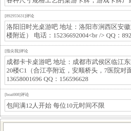
各种尺寸规格工艺的桌游卡牌，游戏卡牌厂家 www.
[
892955631
]评论
洛阳旧时光桌游吧 地址：洛阳市涧西区安徽路
楼附近） 电话：15236692004<br /> QQ：892
[
指尖我
]评论
成都卡卡桌游吧 地址：成都市武侯区临江东
20楼C1（合江亭附近，安顺桥头，7医院对面） 电
13658001696 QQ：156596628
[
boai008
]评论
包间满12人开始 每位10元时间不限