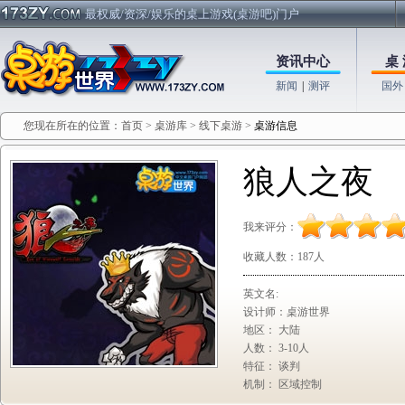
最权威/资深/娱乐的桌上游戏(桌游吧)门户
资讯中心
桌 
新闻
|
测评
国外
您现在所在的位置：
首页
>
桌游库
>
线下桌游
>
桌游信息
狼人之夜
我来评分：
收藏人数：
187人
英文名:
设计师：桌游世界
地区： 大陆
人数： 3-10人
特征： 谈判
机制： 区域控制