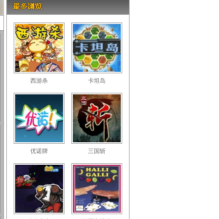
西游杀
卡坦岛
优诺牌
三国斩