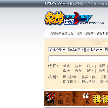
最权威/资深/娱乐的桌上游戏(
您现在所在的位置：
首页
>
桌游库
>
桌游列
特 征：
策略
|
益智
|
对抗
|
建设
聚会
|
合作
|
谈判
|
运气
机 制：
区域控制
|
拍卖出价
|
投机
图案识别
|
板块放置
|
商业