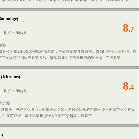
Boduolige
)
8
.7
人
时长： 90分钟
模拟
多黎各位于加勒比海大安德列斯群岛，全称波多黎各自由邦，原为印第安人居住地。自
第二次远航中到达波多黎各后，该地就成为了西方世界的殖民地。在波多黎...
者
(
Khronos
)
8
.4
人
时长： 90分钟
点分配
~见过噱头，见过这么吸引人的噱头么？这不是只会出现在电影小说里的情节么？在桌
？ 在游戏里，每个玩家扮演强大的时空穿越者，只要支...
o
)