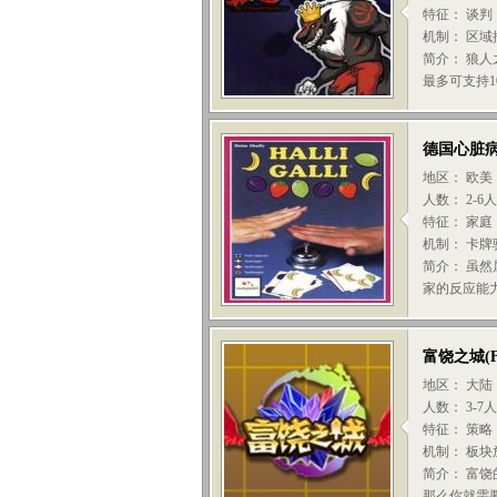
特征： 谈判
机制： 区域
简介： 狼
最多可支持1
德国心脏
地区： 欧美
人数： 2-6
特征： 家庭
机制： 卡牌
简介： 虽
家的反应能力
富饶之城
(
地区： 大陆
人数： 3-7
特征： 策略
机制： 板块
简介： 富
那么你就需