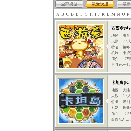
全部桌游
最受欢迎
最新
A
B
C
D
E
F
G
H
I
J
K
L
M
N
O
P
西游杀
(
xiy
地区： 港台
人数： 2-4
特征： 策略
机制： 卡牌
简介： 《
更具娱乐性。真
卡坦岛
(
Ka
地区： 大陆
人数： 2-4
特征： 谈判
机制： 掷骰
简介： 《
龄阶段人士