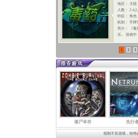
地区： 大陆
人数： 2-4
特征： 角色
机制： 手牌
简介： 《
乐。 游戏中
1
2
3
僵尸幸存
先行
抵制不良游戏，拒绝