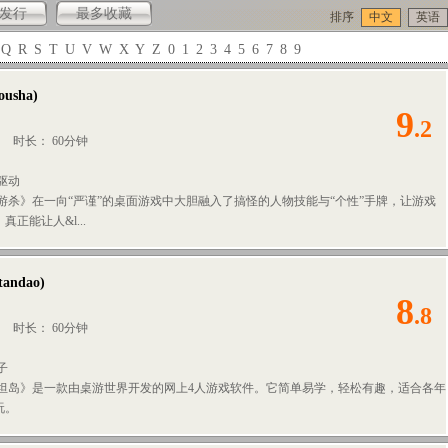
发行
最多收藏
排序
中文
英语
Q
R
S
T
U
V
W
X
Y
Z
0
1
2
3
4
5
6
7
8
9
ousha
)
9
.2
人
时长： 60分钟
驱动
西游杀》在一向“严谨”的桌面游戏中大胆融入了搞怪的人物技能与“个性”手牌，让游戏
正能让人&l...
tandao
)
8
.8
人
时长： 60分钟
子
卡坦岛》是一款由桌游世界开发的网上4人游戏软件。它简单易学，轻松有趣，适合各年
玩。