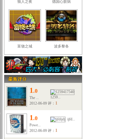
狼人之夜
德国心脏病
富饶之城
波多黎各
1
.0
1259...
The ...
1
2012-06-09 评：
1
.0
ijfd...
Powe...
1
2012-06-09 评：