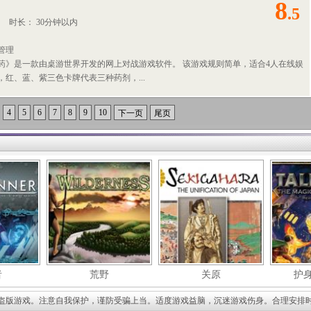
8
.5
人
时长： 30分钟以内
管理
毒药》是一款由桌游世界开发的网上对战游戏软件。 该游戏规则简单，适合4人在线娱
，红、蓝、紫三色卡牌代表三种药剂，...
4
5
6
7
8
9
10
下一页
尾页
者
荒野
关原
护
盗版游戏。注意自我保护，谨防受骗上当。适度游戏益脑，沉迷游戏伤身。合理安排