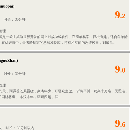
unuopai
)
9
.2
人
时长： 30分钟
管理
诺牌是一款由桌游世界开发的网上对战游戏软件。它简单易学，轻松有趣，适合各年龄
。在优诺牌中，最考验玩家的急智和反应，还有相互间的思维较量，到最后...
nguoZhan
)
9
.0
人
时长： 30分钟
管理
云九天，雨雾苍苍风雷绕，豪杰年少，可堪众生傲。 斩将平川，功高十万庙，天恩浩，
国斩将道。 东汉末年，硝烟四起，群...
9
.6
0人
时长： 30分钟以内