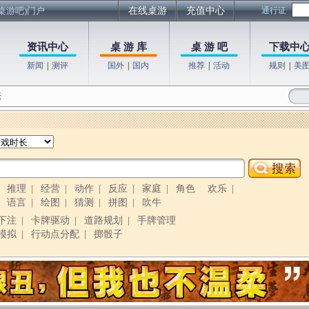
桌游吧)门户
在线桌游
充值中心
通行证
资讯中心
桌 游 库
桌 游 吧
下载中
新闻
|
测评
国外
|
国内
推荐
|
活动
规则
|
美
表
|
推理
|
经营
|
动作
|
反应
|
家庭
|
角色
欢乐
|
|
语言
|
绘图
|
猜测
|
拼图
|
吹牛
下注
|
卡牌驱动
|
道路规划
|
手牌管理
模拟
|
行动点分配
|
掷骰子