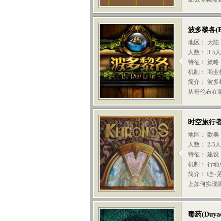
波多黎各
(
地区： 大陆
人数： 3-5
特征： 策略
机制： 商业
简介： 波
从哥伦布在
时空旅行
地区： 欧美
人数： 2-5
特征： 建设
机制： 行动
简介： 哇
上如何实现呢
毒药
(
Duya