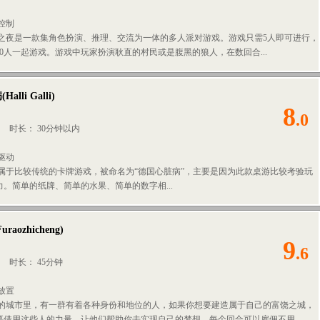
控制
人之夜是一款集角色扮演、推理、交流为一体的多人派对游戏。游戏只需5人即可进行，
0人一起游戏。游戏中玩家扮演耿直的村民或是腹黑的狼人，在数回合...
病
(
Halli Galli
)
8
.0
人
时长： 30分钟以内
驱动
然属于比较传统的卡牌游戏，被命名为“德国心脏病”，主要是因为此款桌游比较考验玩
。简单的纸牌、简单的水果、简单的数字相...
Furaozhicheng
)
9
.6
人
时长： 45分钟
放置
饶的城市里，有一群有着各种身份和地位的人，如果你想要建造属于自己的富饶之城，
要借用这些人的力量，让他们帮助你去实现自己的梦想。每个回合可以雇佣不用...