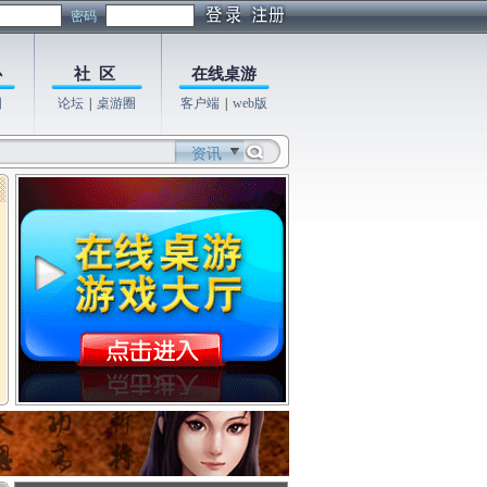
密码
心
社 区
在线桌游
图
论坛
|
桌游圈
客户端
|
web版
资讯