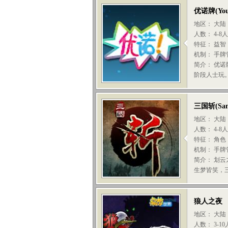
优诺牌
(
Yo
地区： 大陆
人数： 4-8
特征： 益智
机制： 手牌
简介： 优
阶段人士玩
三国斩
(
Sa
地区： 大陆
人数： 4-8
特征： 角色
机制： 手牌
简介： 划
生梦皆笑，三
狼人之夜
地区： 大陆
人数： 3-1