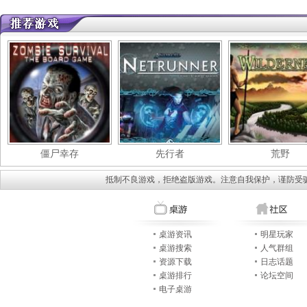
僵尸幸存
先行者
荒野
抵制不良游戏，拒绝盗版游戏。注意自我保护，谨防受
桌游资讯
明星玩家
桌游搜索
人气群组
资源下载
日志话题
桌游排行
论坛空间
电子桌游