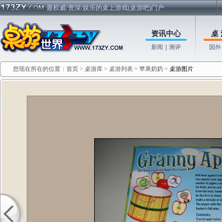
最权威/资深/娱乐的桌上游戏(桌游吧)门户
资讯中心
桌 
新闻
|
测评
国外
您现在所在的位置：
首页
>
桌游库
>
桌游列表
>
苹果奶奶
>
桌游图片