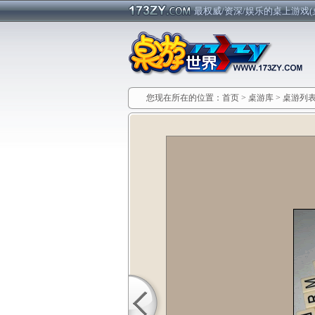
最权威/资深/娱乐的桌上游戏(
您现在所在的位置：
首页
>
桌游库
>
桌游列