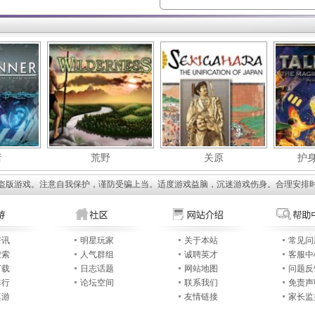
者
荒野
关原
护
盗版游戏。注意自我保护，谨防受骗上当。适度游戏益脑，沉迷游戏伤身。合理安排
资讯
明星玩家
关于本站
常见问
搜索
人气群组
诚聘英才
客服中
下载
日志话题
网站地图
问题反
排行
论坛空间
联系我们
免责声
桌游
友情链接
家长监