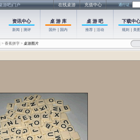
桌游吧)门户
在线桌游
充值中心
通行证
资讯中心
桌 游 库
桌 游 吧
下载中
新闻
|
测评
国外
|
国内
推荐
|
活动
规则
|
美
表
>
香蕉拼字
>
桌游图片