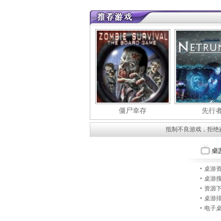
僵尸幸存
先行
抵制不良游戏，拒绝
桌游
桌游
资源
桌游
电子