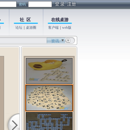
密码
心
社 区
在线桌游
图
论坛
|
桌游圈
客户端
|
web版
资讯