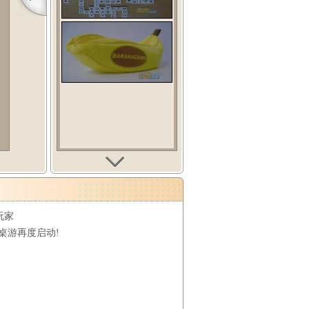
玩家
桌游再度启动!