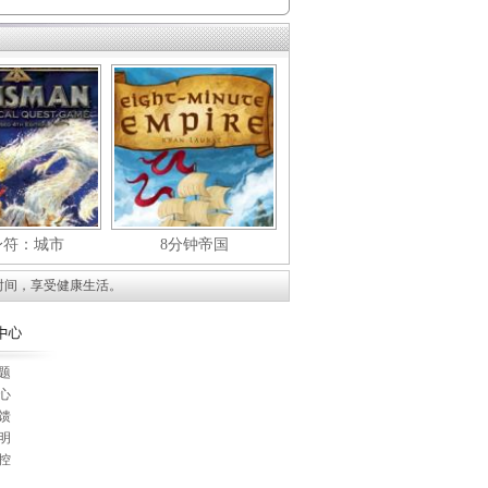
身符：城市
8分钟帝国
时间，享受健康生活。
题
心
馈
明
控