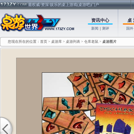
最权威/资深/娱乐的桌上游戏(桌游吧)门户
资讯中心
桌 
新闻
|
测评
国外
您现在所在的位置：
首页
>
桌游库
>
桌游列表
>
仓库老鼠
>
桌游图片