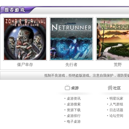
僵尸幸存
先行者
荒野
抵制不良游戏，拒绝盗版游戏。注意自我保护，谨防受
桌游资讯
明星玩家
桌游搜索
人气群组
资源下载
日志话题
桌游排行
论坛空间
电子桌游