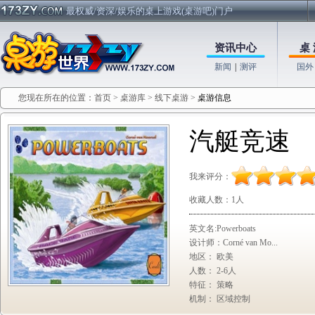
最权威/资深/娱乐的桌上游戏(桌游吧)门户
资讯中心
桌 
新闻
|
测评
国外
您现在所在的位置：
首页
>
桌游库
>
线下桌游
>
桌游信息
汽艇竞速
我来评分：
收藏人数：
1人
英文名:Powerboats
设计师：Corné van Mo...
地区： 欧美
人数： 2-6人
特征： 策略
机制： 区域控制