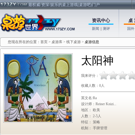
最权威/资深/娱乐的桌上游戏(桌游吧)门户
资讯中心
桌 
新闻
|
测评
国外
您现在所在的位置：
首页
>
桌游库
>
线下桌游
>
桌游信息
太阳神
我来评分：
收藏人数：
0
人
英文名:Ra
设计师：Reiner Knizi...
地区： 欧美
人数： 2-5人
特征： 策略
机制： 手牌管理