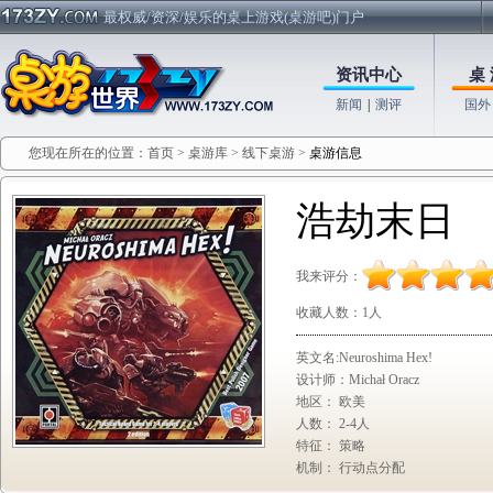
最权威/资深/娱乐的桌上游戏(桌游吧)门户
资讯中心
桌 
新闻
|
测评
国外
您现在所在的位置：
首页
>
桌游库
>
线下桌游
>
桌游信息
浩劫末日
我来评分：
收藏人数：
1人
英文名:Neuroshima Hex!
设计师：Michał Oracz
地区： 欧美
人数： 2-4人
特征： 策略
机制： 行动点分配