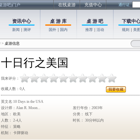
桌游吧)门户
在线桌游
充值中心
通行证
资讯中心
桌 游 库
桌 游 吧
下载中
新闻
|
测评
国外
|
国内
推荐
|
活动
规则
|
美
游
>
桌游信息
十日行之美国
我来评分：
收藏人数：
0
人
我要收藏
英文名:10 Days in the USA
设计师：Alan R. Moon...
发行年份：2003年
地区： 欧美
分类： 线下
人数： 2-4人
时长： 30分钟以内
特征： 策略
机制： 卡牌驱动