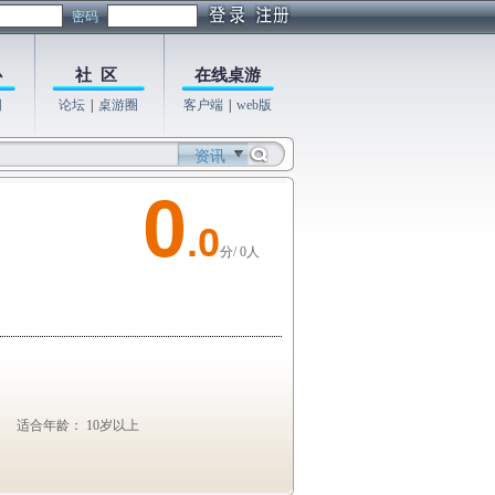
密码
心
社 区
在线桌游
图
论坛
|
桌游圈
客户端
|
web版
资讯
0
.0
分/ 0人
适合年龄： 10岁以上