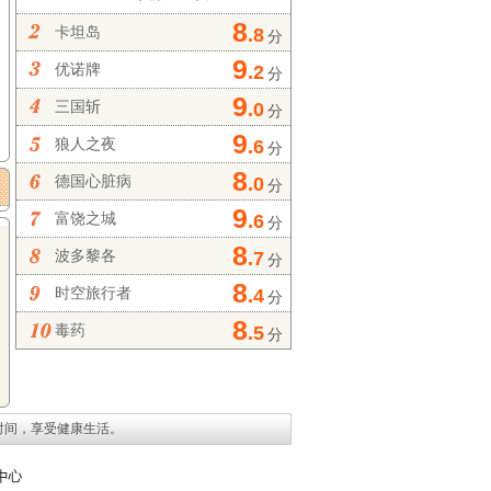
8
卡坦岛
.8
分
9
优诺牌
.2
分
9
三国斩
.0
分
9
狼人之夜
.6
分
8
德国心脏病
.0
分
9
富饶之城
.6
分
8
波多黎各
.7
分
8
时空旅行者
.4
分
8
毒药
.5
分
时间，享受健康生活。