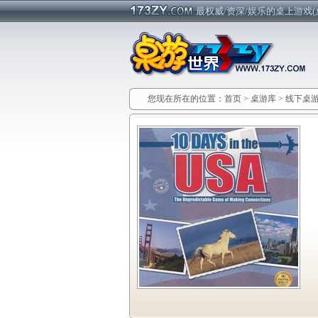
最权威/资深/娱乐的桌上游戏(
您现在所在的位置：
首页
>
桌游库
>
线下桌