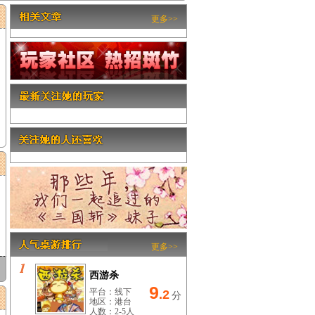
更多>>
更多>>
西游杀
9
平台：线下
.2
分
地区：港台
人数：2-5人