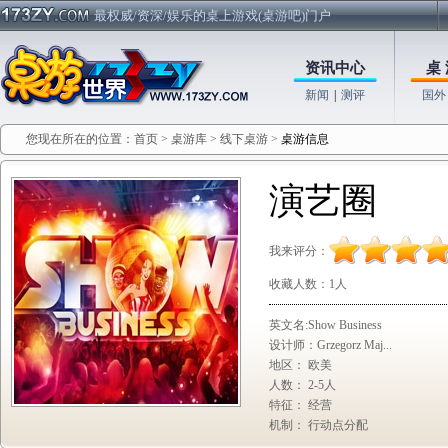
最权威/资深/娱乐的桌上游戏(桌游吧)门户
资讯中心
桌 
新闻
|
测评
国外
您现在所在的位置：
首页
>
桌游库
>
线下桌游
>
桌游信息
演艺圈
我来评分：
收藏人数：
1人
英文名:Show Business
设计师：Grzegorz Maj...
地区： 欧美
人数： 2-5人
特征： 经营
机制： 行动点分配