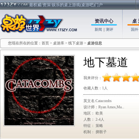
最权威/资深/娱乐的桌上游戏(桌游吧)门户
资讯中心
桌 
新闻
|
测评
国外
您现在所在的位置：
首页
>
桌游库
>
线下桌游
>
桌游信息
地下墓道
我来评分：
收藏人数：
1人
英文名:Catacombs
设计师：Ryan Amos,Ma...
地区： 欧美
人数： 2-4人
特征： 策略
机制： 掷骰子