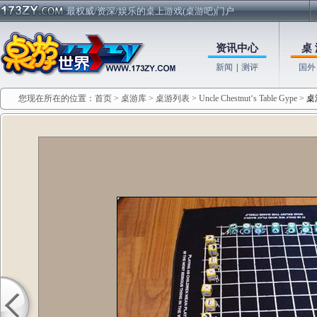
最权威/资深/娱乐的桌上游戏(桌游吧)门户
资讯中心
桌 
新闻
|
测评
国外
您现在所在的位置：
首页
>
桌游库
>
桌游列表
>
Uncle Chestnut‘s Table Gype
>
桌