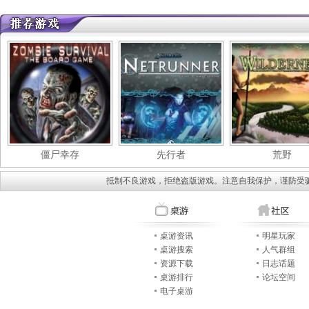
僵尸幸存
先行者
荒野
抵制不良游戏，拒绝盗版游戏。注意自我保护，谨防受
桌游资讯
明星玩家
桌游搜索
人气群组
资源下载
日志话题
桌游排行
论坛空间
电子桌游