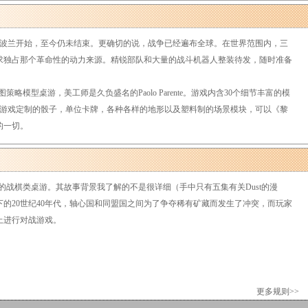
击波兰开始，至今仍未结束。更确切的说，战争已经遍布全球。在世界范围内，三
求独占那个革命性的动力来源。精锐部队和大量的战斗机器人整装待发，随时准备
略模型桌游，美工师是久负盛名的Paolo Parente。游戏内含30个细节丰富的模
为游戏定制的骰子，单位卡牌，各种各样的地形以及塑料制的场景模块，可以《黎
的一切。
戏的战棋类桌游。其故事背景我了解的不是很详细（手中只有五集有关Dust的漫
的20世纪40年代，轴心国和同盟国之间为了争夺稀有矿藏而发生了冲突，而玩家
上进行对战游戏。
更多规则>>