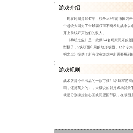
游戏介绍
现在时间是1947年，战争从8年前德国闪
个超级大国为了全球霸权而不断发动战争以
开上前线歼灭他们的敌人。
《黎明之尘》是一款供2-4名玩家同乐的版图策
型棋子，9块双面印刷的地形版图，12个专
明之尘》提供了所有你在游戏中所需要用到
游戏规则
战术版是今年出品的一款可供2-4名玩家游
画，还是英文的），大概说的就是虚构背景下
就是分别操控轴心国或同盟国部队，在版图