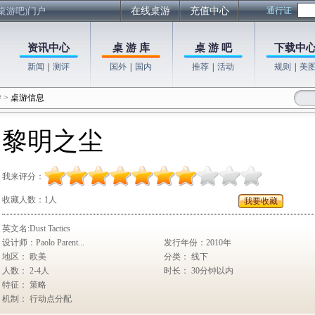
桌游吧)门户
在线桌游
充值中心
通行证
资讯中心
桌 游 库
桌 游 吧
下载中
新闻
|
测评
国外
|
国内
推荐
|
活动
规则
|
美
游
>
桌游信息
黎明之尘
我来评分：
收藏人数：
1人
我要收藏
英文名:Dust Tactics
设计师：Paolo Parent...
发行年份：2010年
地区： 欧美
分类： 线下
人数： 2-4人
时长： 30分钟以内
特征： 策略
机制： 行动点分配