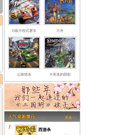
D级方程式赛车
方舟
公路猎杀
卡美洛的阴影
更多>>
西游杀