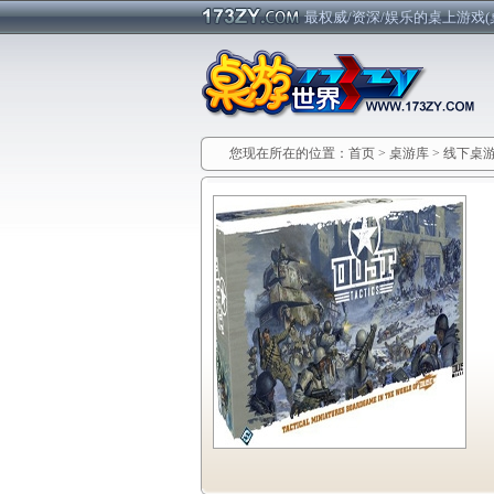
最权威/资深/娱乐的桌上游戏(
您现在所在的位置：
首页
>
桌游库
>
线下桌