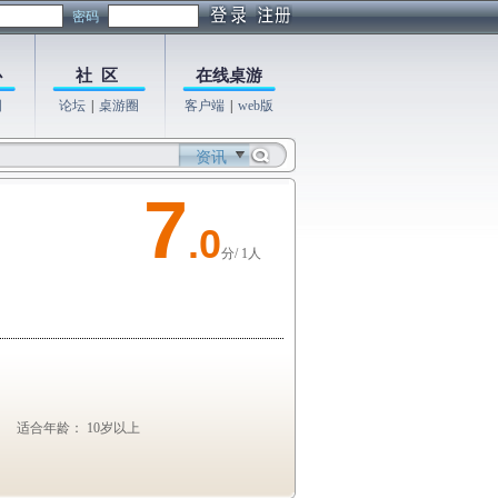
密码
心
社 区
在线桌游
图
论坛
|
桌游圈
客户端
|
web版
资讯
7
.0
分/ 1人
适合年龄： 10岁以上