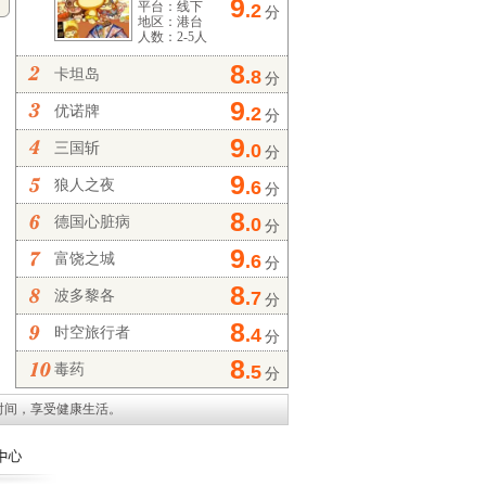
9
平台：线下
.2
分
地区：港台
人数：2-5人
8
卡坦岛
.8
分
9
优诺牌
.2
分
9
三国斩
.0
分
9
狼人之夜
.6
分
8
德国心脏病
.0
分
9
富饶之城
.6
分
8
波多黎各
.7
分
8
时空旅行者
.4
分
8
毒药
.5
分
时间，享受健康生活。