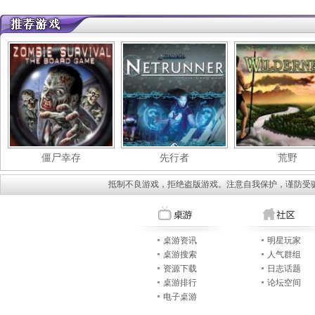
僵尸幸存
先行者
荒野
抵制不良游戏，拒绝盗版游戏。注意自我保护，谨防受
桌游资讯
明星玩家
桌游搜索
人气群组
资源下载
日志话题
桌游排行
论坛空间
电子桌游