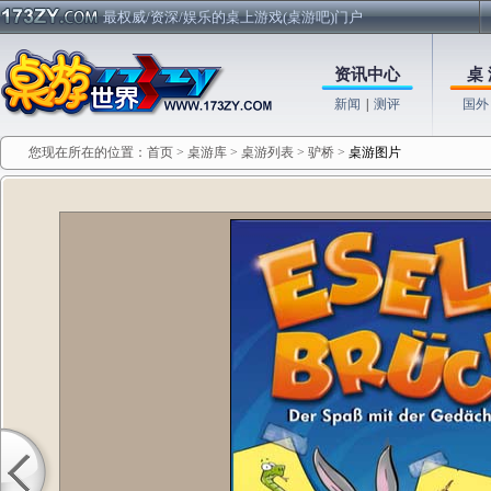
最权威/资深/娱乐的桌上游戏(桌游吧)门户
资讯中心
桌 
新闻
|
测评
国外
您现在所在的位置：
首页
>
桌游库
>
桌游列表
>
驴桥
>
桌游图片