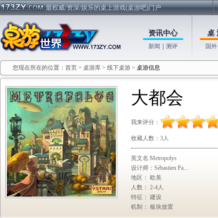
最权威/资深/娱乐的桌上游戏(桌游吧)门户
资讯中心
桌 
新闻
|
测评
国外
您现在所在的位置：
首页
>
桌游库
>
线下桌游
>
桌游信息
大都会
我来评分：
收藏人数：
3人
英文名:Metropolys
设计师：Sébastien Pa...
地区： 欧美
人数： 2-4人
特征： 建设
机制： 板块放置