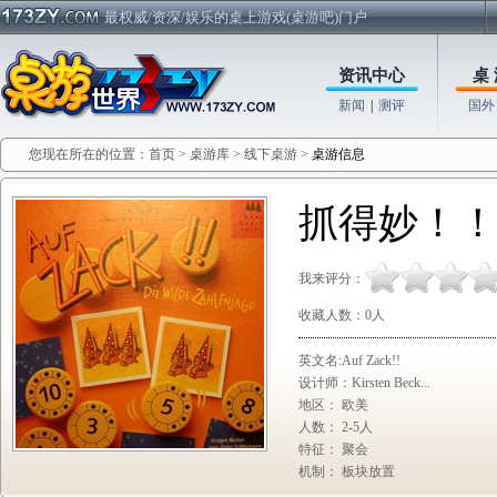
最权威/资深/娱乐的桌上游戏(桌游吧)门户
资讯中心
桌 
新闻
|
测评
国外
您现在所在的位置：
首页
>
桌游库
>
线下桌游
>
桌游信息
抓得妙！
我来评分：
收藏人数：
0
人
英文名:Auf Zack!!
设计师：Kirsten Beck...
地区： 欧美
人数： 2-5人
特征： 聚会
机制： 板块放置