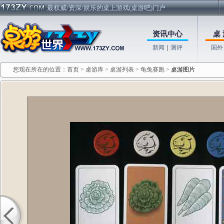
最权威/资深/娱乐的桌上游戏(桌游吧)门户
资讯中心
桌 
新闻
|
测评
国外
您现在所在的位置：
首页
>
桌游库
>
桌游列表
>
龟兔赛跑
>
桌游图片