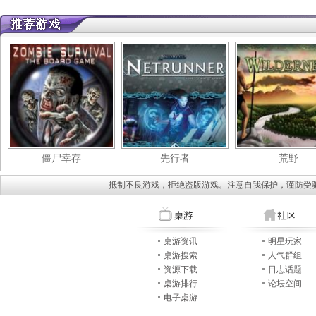
僵尸幸存
先行者
荒野
抵制不良游戏，拒绝盗版游戏。注意自我保护，谨防受
桌游资讯
明星玩家
桌游搜索
人气群组
资源下载
日志话题
桌游排行
论坛空间
电子桌游