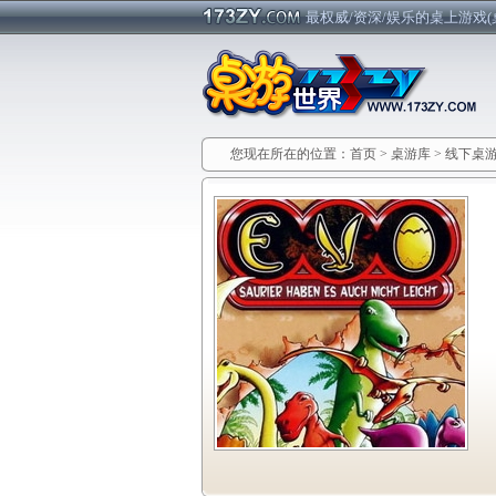
最权威/资深/娱乐的桌上游戏(
您现在所在的位置：
首页
>
桌游库
>
线下桌