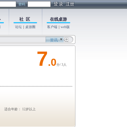
密码
心
社 区
在线桌游
图
论坛
|
桌游圈
客户端
|
web版
资讯
7
.0
分/ 3人
适合年龄： 12岁以上