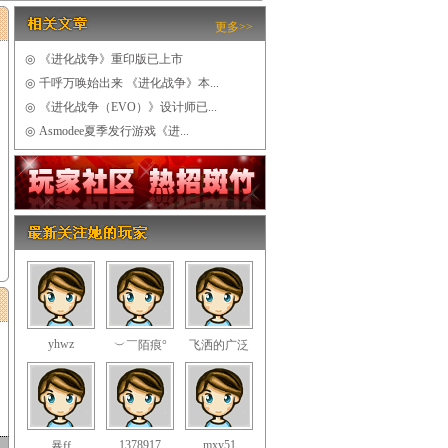
更多>>
◎
《进化战争》重印版已上市
◎
千呼万唤始出来 《进化战争》本...
◎
《进化战争（EVO）》设计师已...
◎
Asmodee夏季发行游戏《进...
yhwz
︶￣陌痕°
飞洒的广泛
1378917
mxy51
暴ff