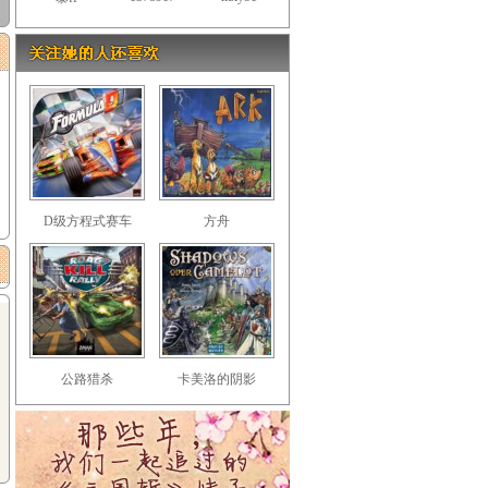
D级方程式赛车
方舟
公路猎杀
卡美洛的阴影