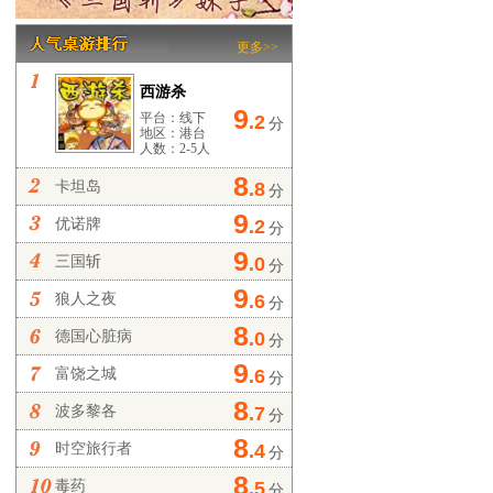
更多>>
西游杀
9
平台：线下
.2
分
地区：港台
人数：2-5人
8
卡坦岛
.8
分
9
优诺牌
.2
分
9
三国斩
.0
分
9
狼人之夜
.6
分
8
德国心脏病
.0
分
9
富饶之城
.6
分
8
波多黎各
.7
分
8
时空旅行者
.4
分
8
毒药
.5
分