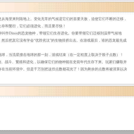
一批恐龙从海里来到陆地上。变化无常的气候是它们的首要天敌，迫使它们不断的迁移，
生存和繁衍，它们必须进化，而且要尽快！
叫作Dinos的恐龙物种，带领它们生存进化。你要带领它们迁移到温带气候地
然后把其它没有学会“优胜劣汰”的生物排挤出去。在游戏最后，谁的恐龙最先成
球，当流星撞击地球的那一刻，游戏结束（在一定程度上取决于骰子点数）！
移动、战斗、繁殖和进化，以确保它们的物种能在史前年代生存下来。玩家们赚取并
存在当前环境中。但是千万别把这些点数都花光了！因为剩余的点数将被清算以决