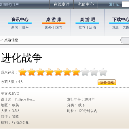
桌游吧)门户
在线桌游
充值中心
通行证
资讯中心
桌 游 库
桌 游 吧
下载中
新闻
|
测评
国外
|
国内
推荐
|
活动
规则
|
美
游
>
桌游信息
进化战争
我来评分：
收藏人数：
4人
我要收藏
英文名:EVO
设计师：Philippe Key...
发行年份：2001年
地区： 欧美
分类： 线下
人数： 3-5人
时长： 120分钟以内
特征： 策略
机制： 行动点分配