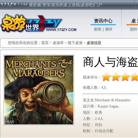
最权威/资深/娱乐的桌上游戏(桌游吧)门户
资讯中心
桌 
新闻
|
测评
国外
您现在所在的位置：
首页
>
桌游库
>
线下桌游
>
桌游信息
商人与海
我来评分：
收藏人数：
4人
英文名:Merchants & Marauders
设计师：Kasper Aagaa...
地区： 欧美
人数： 2-4人
特征： 对抗
机制： 行动点分配