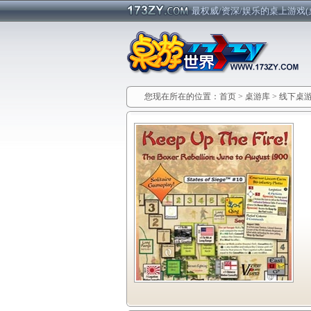
最权威/资深/娱乐的桌上游戏(
您现在所在的位置：
首页
>
桌游库
>
线下桌