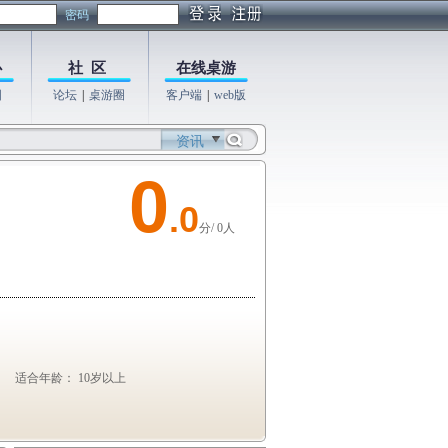
密码
心
社 区
在线桌游
图
论坛
|
桌游圈
客户端
|
web版
资讯
0
.0
分/ 0人
适合年龄： 10岁以上