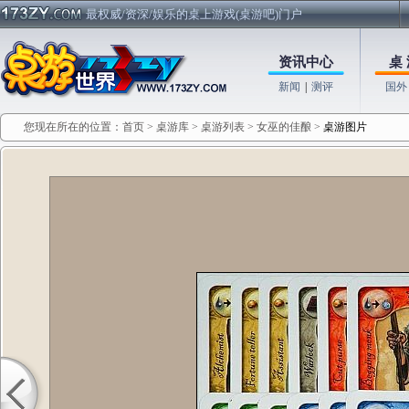
最权威/资深/娱乐的桌上游戏(桌游吧)门户
资讯中心
桌 
新闻
|
测评
国外
您现在所在的位置：
首页
>
桌游库
>
桌游列表
>
女巫的佳酿
>
桌游图片