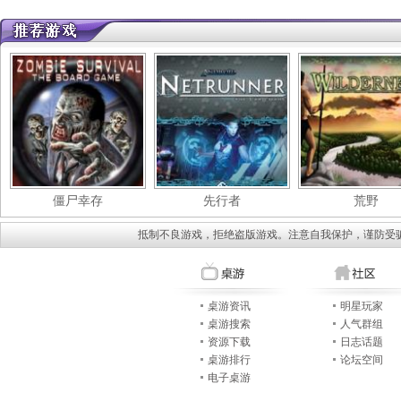
僵尸幸存
先行者
荒野
抵制不良游戏，拒绝盗版游戏。注意自我保护，谨防受
桌游资讯
明星玩家
桌游搜索
人气群组
资源下载
日志话题
桌游排行
论坛空间
电子桌游