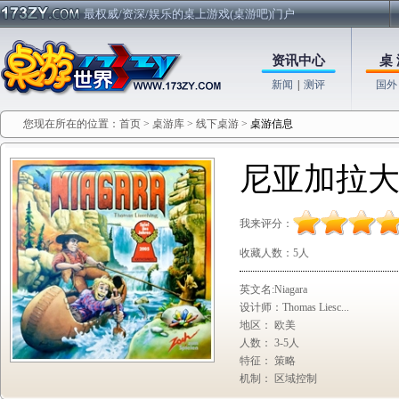
最权威/资深/娱乐的桌上游戏(桌游吧)门户
资讯中心
桌 
新闻
|
测评
国外
您现在所在的位置：
首页
>
桌游库
>
线下桌游
>
桌游信息
尼亚加拉
我来评分：
收藏人数：
5人
英文名:Niagara
设计师：Thomas Liesc...
地区： 欧美
人数： 3-5人
特征： 策略
机制： 区域控制