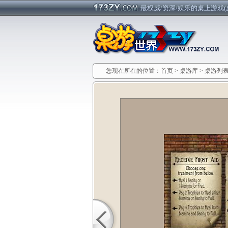
最权威/资深/娱乐的桌上游戏(
您现在所在的位置：
首页
>
桌游库
>
桌游列