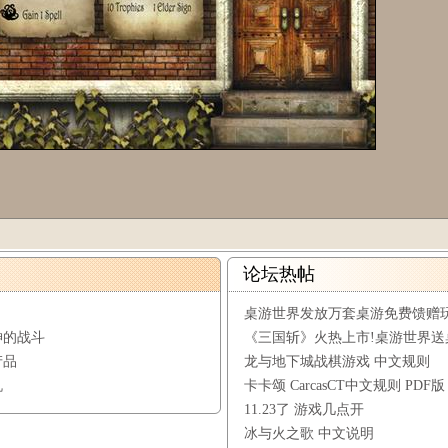
论坛热帖
桌游世界发放万套桌游免费馈赠
神的战斗
《三国斩》火热上市!桌游世界送
产品
龙与地下城战棋游戏 中文规则
机
卡卡颂 CarcasCT中文规则 PDF版
11.23了 游戏几点开
冰与火之歌 中文说明