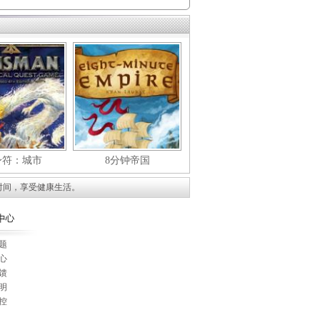
身符：城市
8分钟帝国
时间，享受健康生活。
题
心
馈
明
控