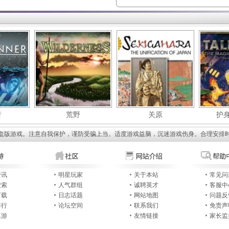
者
荒野
关原
护
盗版游戏。注意自我保护，谨防受骗上当。适度游戏益脑，沉迷游戏伤身。合理安排
资讯
明星玩家
关于本站
常见问
搜索
人气群组
诚聘英才
客服中
下载
日志话题
网站地图
问题反
排行
论坛空间
联系我们
免责声
桌游
友情链接
家长监