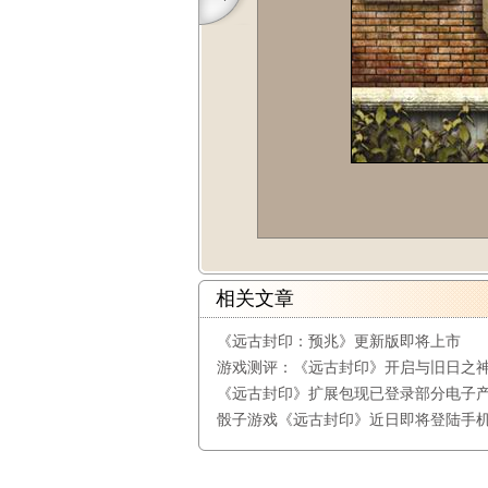
相关文章
《远古封印：预兆》更新版即将上市
游戏测评：《远古封印》开启与旧日之
《远古封印》扩展包现已登录部分电子
骰子游戏《远古封印》近日即将登陆手