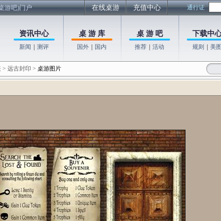
桌游吧)门户
在线桌游
充值中心
通行证
资讯中心
桌 游 库
桌 游 吧
下载中
新闻
|
测评
国外
|
国内
推荐
|
活动
规则
|
美
表
>
远古封印
>
桌游图片