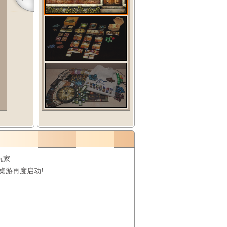
玩家
桌游再度启动!