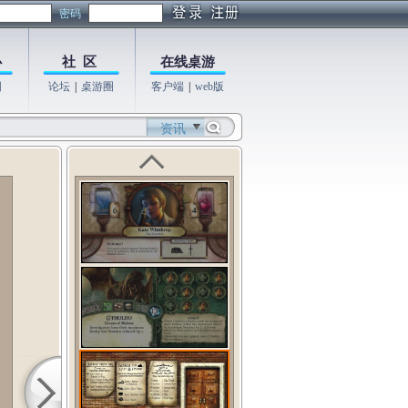
密码
心
社 区
在线桌游
图
论坛
|
桌游圈
客户端
|
web版
资讯