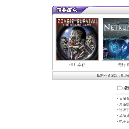
僵尸幸存
先行
抵制不良游戏，拒绝
桌游
桌游
资源
桌游
电子