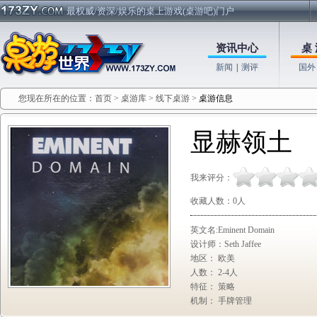
最权威/资深/娱乐的桌上游戏(桌游吧)门户
资讯中心
桌 
新闻
|
测评
国外
您现在所在的位置：
首页
>
桌游库
>
线下桌游
>
桌游信息
显赫领土
我来评分：
收藏人数：
0
人
英文名:Eminent Domain
设计师：Seth Jaffee
地区： 欧美
人数： 2-4人
特征： 策略
机制： 手牌管理