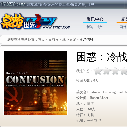
最权威/资深/娱乐的桌上游戏(桌游吧)门户
资讯中心
桌 
新闻
|
测评
国外
您现在所在的位置：
首页
>
桌游库
>
线下桌游
>
桌游信息
困惑：冷战中
我来评分：
收藏人数：
0
人
英文名:Confusion: Espionage and Dece
设计师：Robert Abbot...
地区： 欧美
人数： 3-8人
特征： 对抗
机制： 手牌管理