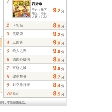
西游杀
9
平台：线下
.2
分
地区：港台
人数：2-5人
8
卡坦岛
.8
分
9
优诺牌
.2
分
9
三国斩
.0
分
9
狼人之夜
.6
分
8
德国心脏病
.0
分
9
富饶之城
.6
分
8
波多黎各
.7
分
8
时空旅行者
.4
分
8
毒药
.5
分
时间，享受健康生活。