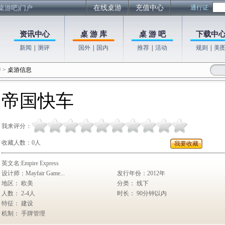
桌游吧)门户
在线桌游
充值中心
通行证
资讯中心
桌 游 库
桌 游 吧
下载中
新闻
|
测评
国外
|
国内
推荐
|
活动
规则
|
美
游
>
桌游信息
帝国快车
我来评分：
收藏人数：
0
人
我要收藏
英文名:Empire Express
设计师：Mayfair Game...
发行年份：2012年
地区： 欧美
分类： 线下
人数： 2-4人
时长： 90分钟以内
特征： 建设
机制： 手牌管理