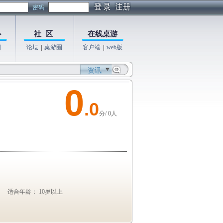
密码
心
社 区
在线桌游
图
论坛
|
桌游圈
客户端
|
web版
资讯
0
.0
分/ 0人
适合年龄： 10岁以上