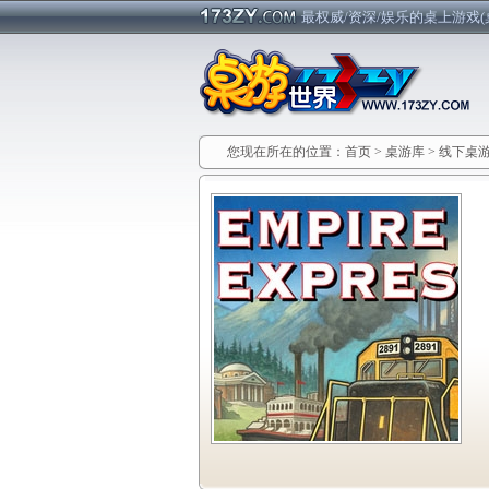
最权威/资深/娱乐的桌上游戏(
您现在所在的位置：
首页
>
桌游库
>
线下桌