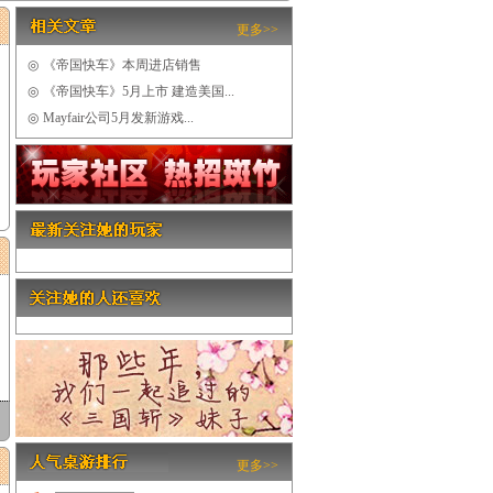
更多>>
◎
《帝国快车》本周进店销售
◎
《帝国快车》5月上市 建造美国...
◎
Mayfair公司5月发新游戏...
更多>>