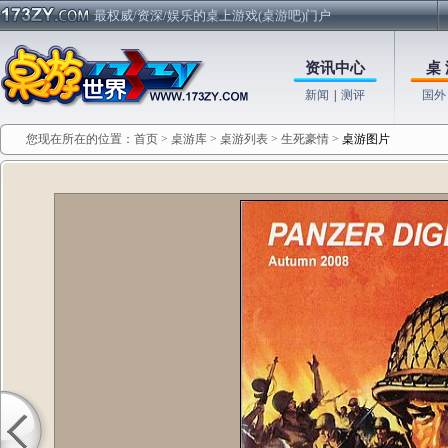
最权威/资深/娱乐的桌上游戏(桌游吧)门户
资讯中心
桌 
新闻
|
测评
国外
您现在所在的位置：
首页
>
桌游库
>
桌游列表
>
生死豪情
>
桌游图片