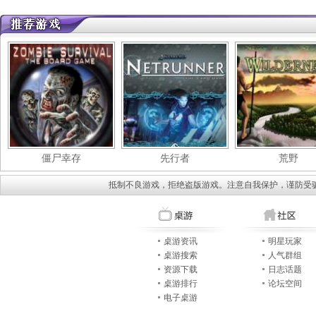
僵尸幸存
先行者
荒野
抵制不良游戏，拒绝盗版游戏。注意自我保护，谨防受
桌游资讯
明星玩家
桌游搜索
人气群组
资源下载
日志话题
桌游排行
论坛空间
电子桌游