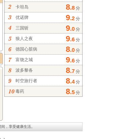
8
卡坦岛
.8
分
9
优诺牌
.2
分
9
三国斩
.0
分
9
狼人之夜
.6
分
8
德国心脏病
.0
分
9
富饶之城
.6
分
8
波多黎各
.7
分
8
时空旅行者
.4
分
8
毒药
.5
分
时间，享受健康生活。