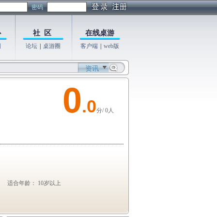
密码
心
社 区
在线桌游
图
论坛
|
桌游圈
客户端
|
web版
资讯
0
.0
分/ 0人
适合年龄： 10岁以上