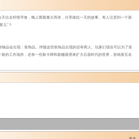
天出去狩猎寻食，晚上围着篝火而坐，分享彼此一天的故事。有人注意到一个新
在那儿”？
”！
 Goal》中，一个新物品会出现：装饰品。伴随这些装饰品出现的还有商人。玩家们现在可以为了装
个新的工作场所，还有一些新卡牌和新棚屋用来扩大石器时代的世界，容纳第五名
更多