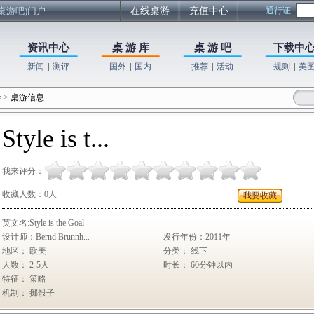
桌游吧)门户
在线桌游
充值中心
通行证
资讯中心
桌 游 库
桌 游 吧
下载中
新闻
|
测评
国外
|
国内
推荐
|
活动
规则
|
美
游
>
桌游信息
Style is t...
我来评分：
收藏人数：
0
人
我要收藏
英文名:Style is the Goal
设计师：Bernd Brunnh...
发行年份：2011年
地区： 欧美
分类： 线下
人数： 2-5人
时长： 60分钟以内
特征： 策略
机制： 掷骰子