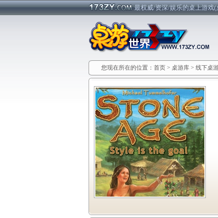
最权威/资深/娱乐的桌上游戏(
您现在所在的位置：
首页
>
桌游库
>
线下桌