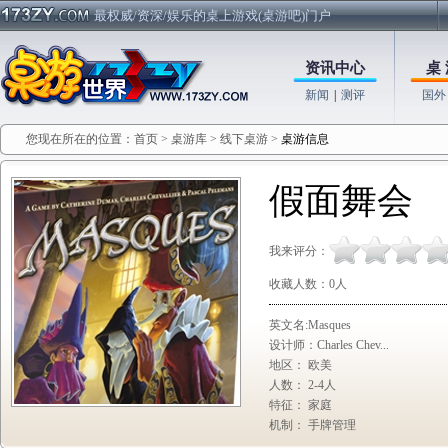
最权威/资深/娱乐的桌上游戏(桌游吧)门户
资讯中心
桌 
新闻
|
测评
国外
您现在所在的位置：
首页
>
桌游库
>
线下桌游
>
桌游信息
假面舞会
我来评分：
收藏人数：
0
人
英文名:Masques
设计师：Charles Chev...
地区： 欧美
人数： 2-4人
特征： 家庭
机制： 手牌管理