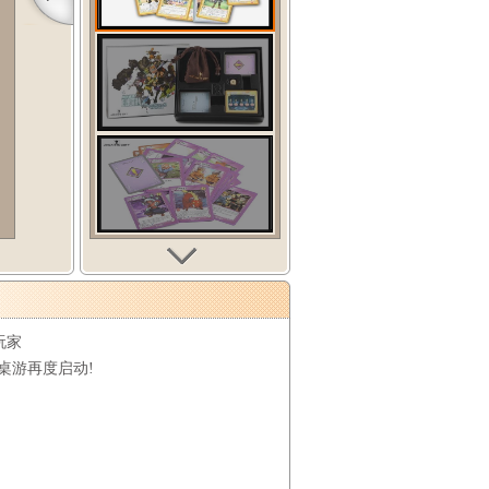
玩家
桌游再度启动!