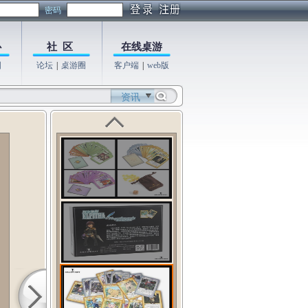
密码
心
社 区
在线桌游
图
论坛
|
桌游圈
客户端
|
web版
资讯