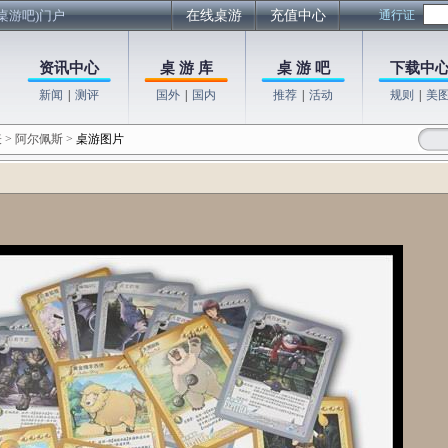
桌游吧)门户
在线桌游
充值中心
通行证
资讯中心
桌 游 库
桌 游 吧
下载中
新闻
|
测评
国外
|
国内
推荐
|
活动
规则
|
美
表
>
阿尔佩斯
>
桌游图片