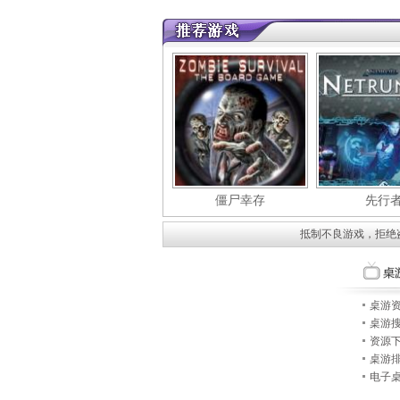
僵尸幸存
先行
抵制不良游戏，拒绝
桌游
桌游
资源
桌游
电子