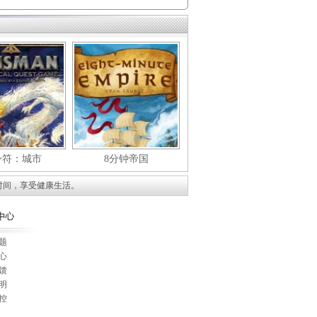
身符：城市
8分钟帝国
时间，享受健康生活。
题
心
馈
明
控