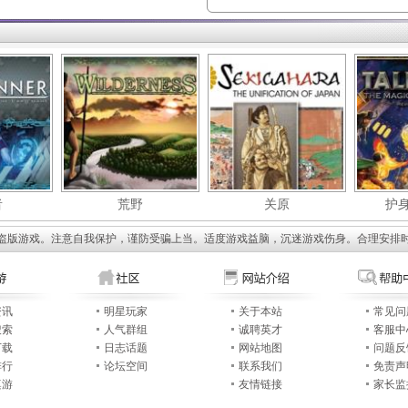
者
荒野
关原
护
盗版游戏。注意自我保护，谨防受骗上当。适度游戏益脑，沉迷游戏伤身。合理安排
资讯
明星玩家
关于本站
常见问
搜索
人气群组
诚聘英才
客服中
下载
日志话题
网站地图
问题反
排行
论坛空间
联系我们
免责声
桌游
友情链接
家长监