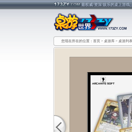
最权威/资深/娱乐的桌上游戏(
您现在所在的位置：
首页
>
桌游库
>
桌游列