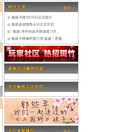
更多>>
◎
魁拔卡牌3月18日正式发行
◎
魁拔桌游预售今日正式开启
◎
“魁拔-序列对战卡牌游戏”3月...
◎
魁拔卡牌爆料第三弹 超越！贯通...
更多>>