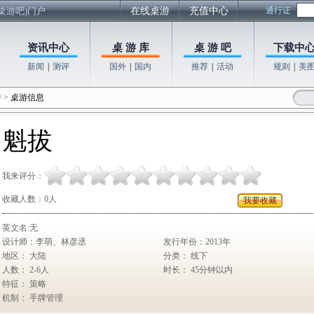
桌游吧)门户
在线桌游
充值中心
通行证
资讯中心
桌 游 库
桌 游 吧
下载中
新闻
|
测评
国外
|
国内
推荐
|
活动
规则
|
美
游
>
桌游信息
魁拔
我来评分：
收藏人数：
0
人
我要收藏
英文名:无
设计师：李萌、林彦丞
发行年份：2013年
地区： 大陆
分类： 线下
人数： 2-6人
时长： 45分钟以内
特征： 策略
机制： 手牌管理