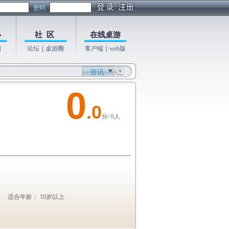
密码
心
社 区
在线桌游
图
论坛
|
桌游圈
客户端
|
web版
资讯
0
.0
分/ 0人
适合年龄： 10岁以上