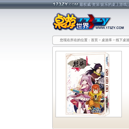
最权威/资深/娱乐的桌上游戏(
您现在所在的位置：
首页
>
桌游库
>
线下桌