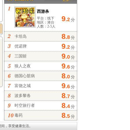
西游杀
9
平台：线下
.2
分
地区：港台
人数：2-5人
8
卡坦岛
.8
分
9
优诺牌
.2
分
9
三国斩
.0
分
9
狼人之夜
.6
分
8
德国心脏病
.0
分
9
富饶之城
.6
分
8
波多黎各
.7
分
8
时空旅行者
.4
分
8
毒药
.5
分
时间，享受健康生活。