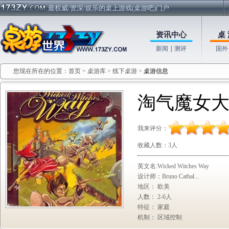
最权威/资深/娱乐的桌上游戏(桌游吧)门户
资讯中心
桌 
新闻
|
测评
国外
您现在所在的位置：
首页
>
桌游库
>
线下桌游
>
桌游信息
淘气魔女
我来评分：
收藏人数：
3人
英文名:Wicked Witches Way
设计师：Bruno Cathal...
地区： 欧美
人数： 2-6人
特征： 家庭
机制： 区域控制