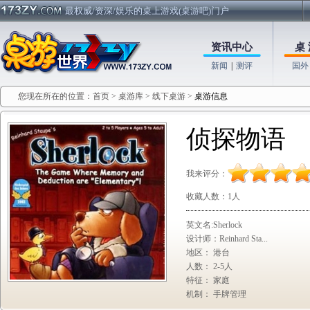
最权威/资深/娱乐的桌上游戏(桌游吧)门户
资讯中心
桌 
新闻
|
测评
国外
您现在所在的位置：
首页
>
桌游库
>
线下桌游
>
桌游信息
侦探物语
我来评分：
收藏人数：
1人
英文名:Sherlock
设计师：Reinhard Sta...
地区： 港台
人数： 2-5人
特征： 家庭
机制： 手牌管理