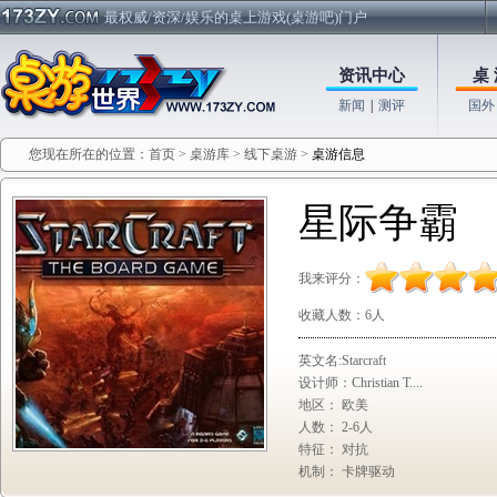
最权威/资深/娱乐的桌上游戏(桌游吧)门户
资讯中心
桌 
新闻
|
测评
国外
您现在所在的位置：
首页
>
桌游库
>
线下桌游
>
桌游信息
星际争霸
我来评分：
收藏人数：
6人
英文名:Starcraft
设计师：Christian T....
地区： 欧美
人数： 2-6人
特征： 对抗
机制： 卡牌驱动