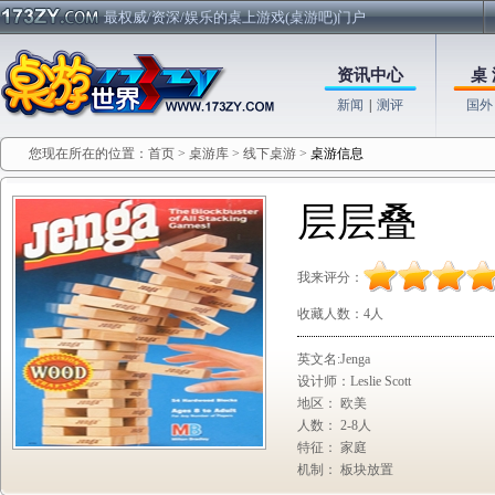
最权威/资深/娱乐的桌上游戏(桌游吧)门户
资讯中心
桌 
新闻
|
测评
国外
您现在所在的位置：
首页
>
桌游库
>
线下桌游
>
桌游信息
层层叠
我来评分：
收藏人数：
4人
英文名:Jenga
设计师：Leslie Scott
地区： 欧美
人数： 2-8人
特征： 家庭
机制： 板块放置