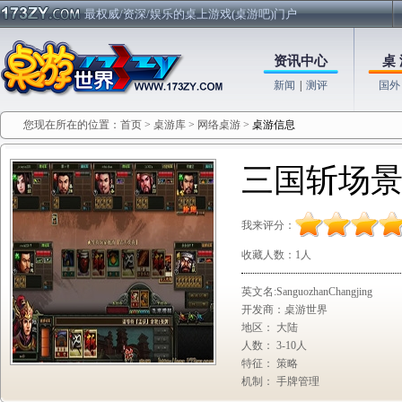
最权威/资深/娱乐的桌上游戏(桌游吧)门户
资讯中心
桌 
新闻
|
测评
国外
您现在所在的位置：
首页
>
桌游库
>
网络桌游
>
桌游信息
三国斩场
我来评分：
收藏人数：
1人
英文名:SanguozhanChangjing
开发商：桌游世界
地区： 大陆
人数： 3-10人
特征： 策略
机制： 手牌管理