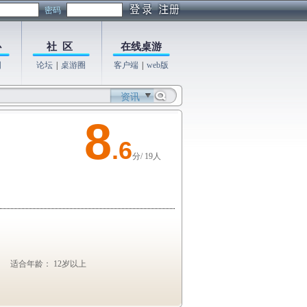
密码
心
社 区
在线桌游
图
论坛
|
桌游圈
客户端
|
web版
资讯
8
.6
分/ 19人
适合年龄： 12岁以上