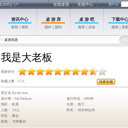
桌游吧)门户
在线桌游
充值中心
通行证
资讯中心
桌 游 库
桌 游 吧
下载中
新闻
|
测评
国外
|
国内
推荐
|
活动
规则
|
美
游
>
桌游信息
我是大老板
我来评分：
收藏人数：
17人
我要收藏
英文名:I'm the boss
设计师：Sid Sackson
发行年份：1994年
地区： 欧美
分类： 线下
人数： 3-6人
时长： 60分钟以内
特征： 聚会
机制： 卡牌驱动