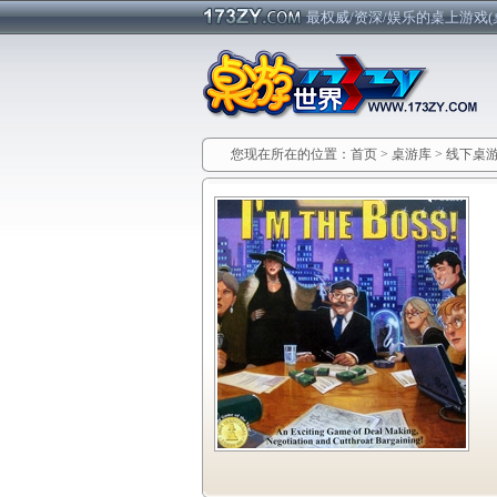
最权威/资深/娱乐的桌上游戏(
您现在所在的位置：
首页
>
桌游库
>
线下桌