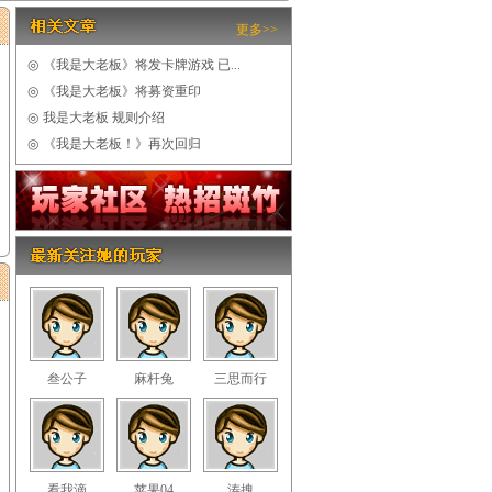
更多>>
◎
《我是大老板》将发卡牌游戏 已...
◎
《我是大老板》将募资重印
◎
我是大老板 规则介绍
◎
《我是大老板！》再次回归
叁公子
麻杆兔
三思而行
看我滴
苹果04
涛拽