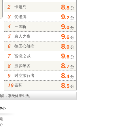
8
卡坦岛
.8
分
9
优诺牌
.2
分
9
三国斩
.0
分
9
狼人之夜
.6
分
8
德国心脏病
.0
分
9
富饶之城
.6
分
8
波多黎各
.7
分
8
时空旅行者
.4
分
8
毒药
.5
分
时间，享受健康生活。
题
心