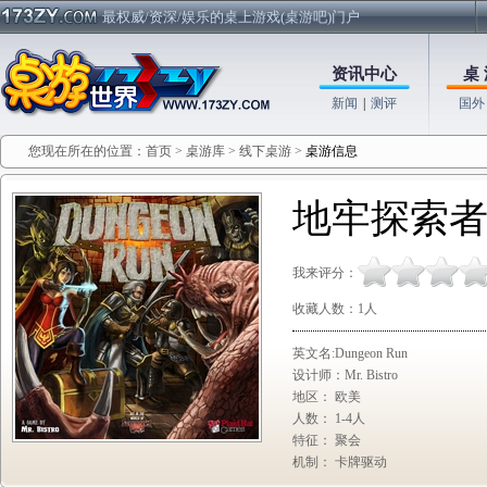
最权威/资深/娱乐的桌上游戏(桌游吧)门户
资讯中心
桌 
新闻
|
测评
国外
您现在所在的位置：
首页
>
桌游库
>
线下桌游
>
桌游信息
地牢探索
我来评分：
收藏人数：
1人
英文名:Dungeon Run
设计师：Mr. Bistro
地区： 欧美
人数： 1-4人
特征： 聚会
机制： 卡牌驱动