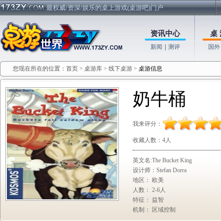
最权威/资深/娱乐的桌上游戏(桌游吧)门户
资讯中心
桌 
新闻
|
测评
国外
您现在所在的位置：
首页
>
桌游库
>
线下桌游
>
桌游信息
奶牛桶
我来评分：
收藏人数：
4人
英文名:The Bucket King
设计师：Stefan Dorra
地区： 欧美
人数： 2-6人
特征： 益智
机制： 区域控制