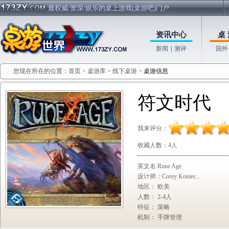
最权威/资深/娱乐的桌上游戏(桌游吧)门户
资讯中心
桌 
新闻
|
测评
国外
您现在所在的位置：
首页
>
桌游库
>
线下桌游
>
桌游信息
符文时代
我来评分：
收藏人数：
4人
英文名:Rune Age
设计师：Corey Koniec...
地区： 欧美
人数： 2-4人
特征： 策略
机制： 手牌管理