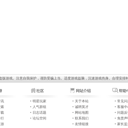
盗版游戏。注意自我保护，谨防受骗上当。适度游戏益脑，沉迷游戏伤身。合理安排
资讯
明星玩家
关于本站
常见问
搜索
人气群组
诚聘英才
客服中
下载
日志话题
网站地图
问题反
排行
论坛空间
联系我们
免责声
桌游
友情链接
家长监