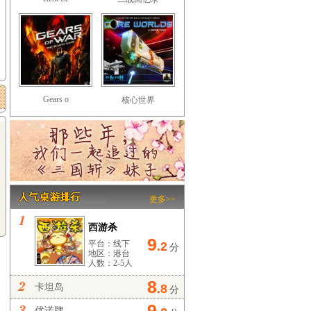
Gears o
核心世界
更多>>
西游杀
9
平台：线下
.2
分
地区：港台
人数：2-5人
8
卡坦岛
.8
分
9
优诺牌