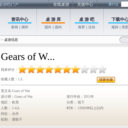
桌游吧)门户
在线桌游
充值中心
通行证
资讯中心
桌 游 库
桌 游 吧
下载中
新闻
|
测评
国外
|
国内
推荐
|
活动
规则
|
美
游
>
桌游信息
Gears of W...
我来评分：
收藏人数：
1人
我要收藏
英文名:Gears of War
设计师：Gears of War
发行年份：2011年
地区： 欧美
分类： 线下
人数： 1-4人
时长： 120分钟以上以内
特征： 合作
机制： 掷骰子