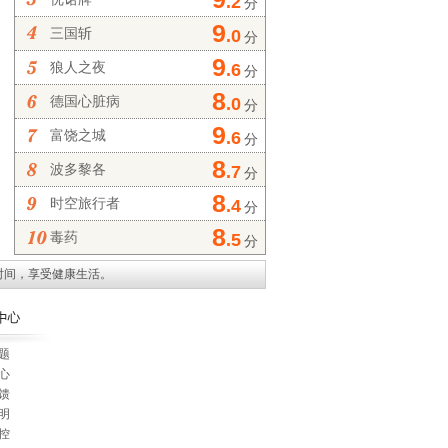
.2
分
9
三国斩
.0
分
9
狼人之夜
.6
分
8
德国心脏病
.0
分
9
富饶之城
.6
分
8
波多黎各
.7
分
8
时空旅行者
.4
分
8
毒药
.5
分
时间，享受健康生活。
题
心
馈
明
控