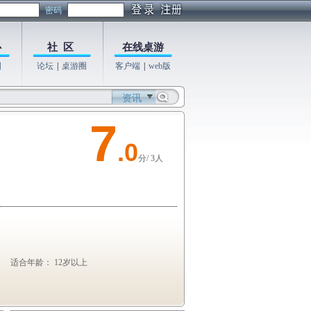
密码
心
社 区
在线桌游
图
论坛
|
桌游圈
客户端
|
web版
资讯
7
.0
分/ 3人
适合年龄： 12岁以上