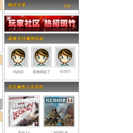
更多>>
hfghgfj
421015
老衲雄起了
Risk Le
二战回忆录