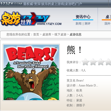
最权威/资深/娱乐的桌上游戏(桌游吧)门户
资讯中心
桌 
新闻
|
测评
国外
您现在所在的位置：
首页
>
桌游库
>
线下桌游
>
桌游信息
熊！
我来评分：
收藏人数：
0
人
英文名:Bears!
设计师：Anne-Marie D...
地区： 欧美
人数： 2-4人
特征： 家庭
机制： 掷骰子