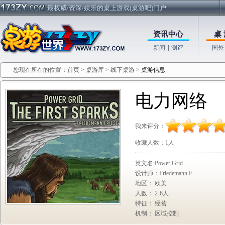
最权威/资深/娱乐的桌上游戏(桌游吧)门户
资讯中心
桌 
新闻
|
测评
国外
您现在所在的位置：
首页
>
桌游库
>
线下桌游
>
桌游信息
电力网络
我来评分：
收藏人数：
1人
英文名:Power Grid
设计师：Friedemann F...
地区： 欧美
人数： 2-6人
特征： 经营
机制： 区域控制