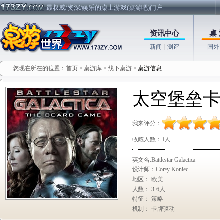
最权威/资深/娱乐的桌上游戏(桌游吧)门户
资讯中心
桌 
新闻
|
测评
国外
您现在所在的位置：
首页
>
桌游库
>
线下桌游
>
桌游信息
太空堡垒
我来评分：
收藏人数：
1人
英文名:Battlestar Galactica
设计师：Corey Koniec...
地区： 欧美
人数： 3-6人
特征： 策略
机制： 卡牌驱动