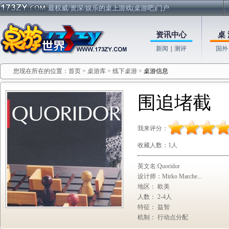
最权威/资深/娱乐的桌上游戏(桌游吧)门户
资讯中心
桌 
新闻
|
测评
国外
您现在所在的位置：
首页
>
桌游库
>
线下桌游
>
桌游信息
围追堵截
我来评分：
收藏人数：
1人
英文名:Quoridor
设计师：Mirko Marche...
地区： 欧美
人数： 2-4人
特征： 益智
机制： 行动点分配