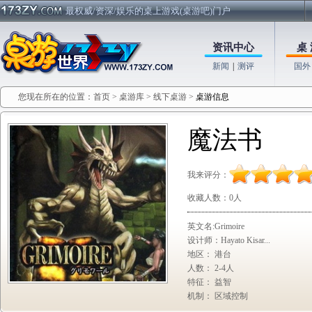
最权威/资深/娱乐的桌上游戏(桌游吧)门户
资讯中心
桌 
新闻
|
测评
国外
您现在所在的位置：
首页
>
桌游库
>
线下桌游
>
桌游信息
魔法书
我来评分：
收藏人数：
0
人
英文名:Grimoire
设计师：Hayato Kisar...
地区： 港台
人数： 2-4人
特征： 益智
机制： 区域控制