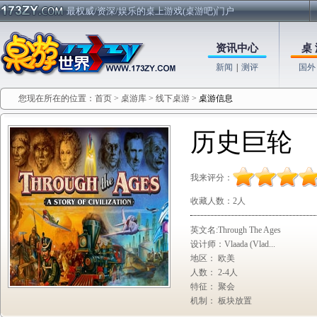
最权威/资深/娱乐的桌上游戏(桌游吧)门户
资讯中心
桌 
新闻
|
测评
国外
您现在所在的位置：
首页
>
桌游库
>
线下桌游
>
桌游信息
历史巨轮
我来评分：
收藏人数：
2人
英文名:Through The Ages
设计师：Vlaada (Vlad...
地区： 欧美
人数： 2-4人
特征： 聚会
机制： 板块放置