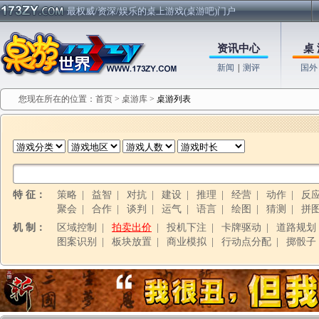
最权威/资深/娱乐的桌上游戏(桌游吧)门户
资讯中心
桌 
新闻
|
测评
国外
您现在所在的位置：
首页
>
桌游库
>
桌游列表
特 征：
策略
|
益智
|
对抗
|
建设
|
推理
|
经营
|
动作
|
反
聚会
|
合作
|
谈判
|
运气
|
语言
|
绘图
|
猜测
|
拼
机 制：
区域控制
|
拍卖出价
|
投机下注
|
卡牌驱动
|
道路规划
图案识别
|
板块放置
|
商业模拟
|
行动点分配
|
掷骰子