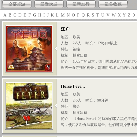
全部桌游
最受欢迎
最新发行
最多收藏
A
B
C
D
E
F
G
H
I
J
K
L
M
N
O
P
Q
R
S
T
U
V
W
X
Y
Z
0
江户
地区： 欧美
人数： 2-5人
时长： 120分钟以上
特征： 策略
机制： 拍卖出价
简介： 1605年的日本，德川秀忠从他父亲处
氏族一直寻找的机会，是我们实现我们的权力和荣
Horse Feve...
地区： 欧美
人数： 2-5人
时长： 90分钟
特征： 聚会
机制： 拍卖出价
简介： 《Horse Fever》将玩家们带入黑色
客，使尽各种办法赢取赌金。他们可能操纵比赛，