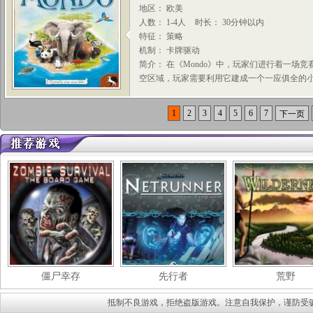
地区： 欧美
人数： 1-4人
时长： 30分钟以内
特征： 策略
机制： 卡牌驱动
简介： 在《Mondo》中，玩家们进行着一场
空区域，玩家需要利用它建成一个一应俱全的小小
1
2
3
4
5
6
7
下一页
僵尸幸存
先行者
荒野
抵制不良游戏，拒绝盗版游戏。注意自我保护，谨防受