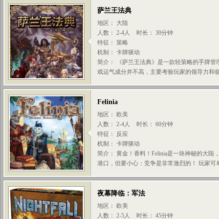
萨兰王法典
地区： 大陆
人数： 2-4人
时长： 30分钟
特征： 策略
机制： 卡牌驱动
简介： 《萨兰王法典》是一款轻策略的手牌管
戏运气成分并不高，主要考验玩家的领导力和临机
Felinia
地区： 欧美
人数： 2-4人
时长： 60分钟
特征： 反应
机制： 卡牌驱动
简介： 黄金！香料！Felinia是一块神秘的
港口，但要小心：竞争是非常激烈的！ 玩家可单
夜幕降临：军法
地区： 欧美
人数： 2-5人
时长： 45分钟