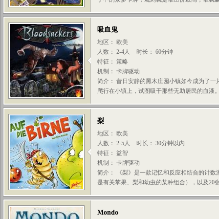
吸血鬼
地区： 欧美
人数： 2-4人
时长： 60分钟
特征： 策略
机制： 卡牌驱动
简介： 昔日安静的黑木庄园小镇如今成为了一
爬行在小镇上，试图吸干那些无助居民的血液。同
梨
地区： 欧美
人数： 2-5人
时长： 30分钟以内
特征： 益智
机制： 卡牌驱动
简介： 《梨》是一款记忆和反应相结合的计数
是有关苹果、梨和幼虫的某种组合），以及20张丰
Mondo