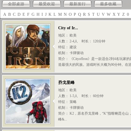
全部桌游
最受欢迎
最新发行
最多收藏
A
B
C
D
E
F
G
H
I
J
K
L
M
N
O
P
Q
R
S
T
U
V
W
X
Y
Z
0
City of Ir...
地区： 欧美
人数： 2-4人
时长： 120分钟
特征： 建设
机制： 卡牌驱动
简介： 《CityofIron》是一款适合2到4
造最强大的民族。游戏时长大概为90分钟。在游
乔戈里峰
地区： 欧美
人数： 1-5人
时长： 60分钟
特征： 策略
机制： 卡牌驱动
简介： K2，原名乔戈里峰，“K”指喀喇昆仑山，
峰&...