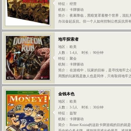
特征： 经营
机制： 卡牌驱动
简介： 夜幕降临，黑暗笼罩着整个世界，混乱
办法奋起反抗。但一个人如何控制公然反抗所有逻
地牢探索者
地区： 欧美
人数： 1-4人
时长： 90分钟
特征： 聚会
机制： 卡牌驱动
简介： 在游戏中，玩家的目标，是寻找地牢之
周围的玩家既是敌人也是同伴，只有取得地牢之心
金钱本色
地区： 欧美
人数： 3-5人
时长： 30分钟
特征： 益智
机制： 卡牌驱动
简介： Reiner Knizia的这款卡牌游戏
手中的众多卡牌，规则就是谁出价最高，谁就赢得