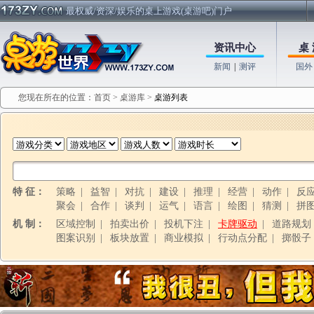
最权威/资深/娱乐的桌上游戏(桌游吧)门户
资讯中心
桌 
新闻
|
测评
国外
您现在所在的位置：
首页
>
桌游库
>
桌游列表
特 征：
策略
|
益智
|
对抗
|
建设
|
推理
|
经营
|
动作
|
反
聚会
|
合作
|
谈判
|
运气
|
语言
|
绘图
|
猜测
|
拼
机 制：
区域控制
|
拍卖出价
|
投机下注
|
卡牌驱动
|
道路规划
图案识别
|
板块放置
|
商业模拟
|
行动点分配
|
掷骰子